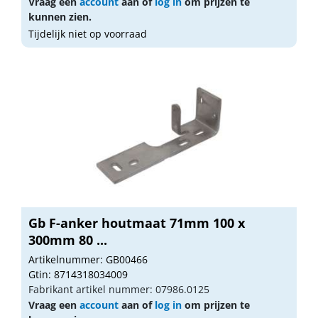
Vraag een
account
aan of
log in
om prijzen te
kunnen zien.
Tijdelijk niet op voorraad
Gb F-anker houtmaat 71mm 100 x
300mm 80 ...
Artikelnummer: GB00466
Gtin: 8714318034009
Fabrikant artikel nummer: 07986.0125
Vraag een
account
aan of
log in
om prijzen te