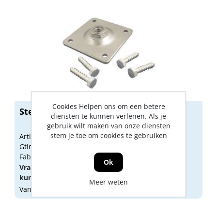
Cookies Helpen ons om een betere
Stelplaat M16 EV 100x100mm
diensten te kunnen verlenen. Als je
gebruik wilt maken van onze diensten
stem je toe om cookies te gebruiken
Artikelnummer: GB00225
Gtin: 8714318083908
Fabrikant artikel nummer: 736930.0020
Ok
Vraag een
account
aan of
log in
om prijzen te
kunnen zien.
Meer weten
Vandaag besteld, morgen geleverd