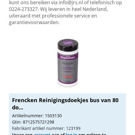
kunt ons bereiken via
info@jrs.nl
of telefonisch op
0224-273327. Wij leveren in heel Nederland,
uiteraard met professionele service en
garantievoorwaarden.
Frencken Reinigingsdoekjes bus van 80
do...
Artikelnummer: 1503130
Gtin: 8712575721298
Fabrikant artikel nummer: 123199
Vraag een
account
aan of
log in
om prijzen te