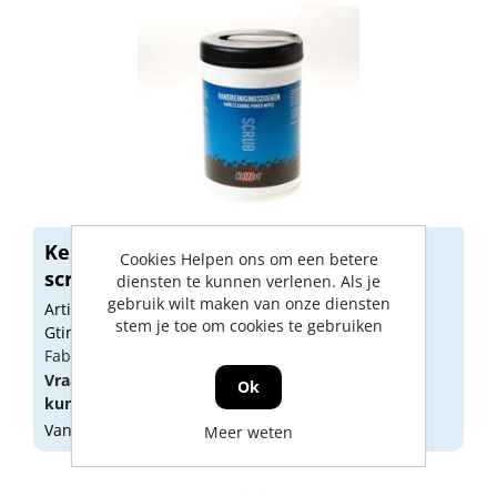
Kelfort handreinigings doekjes
Cookies Helpen ons om een betere
scrub(90s...
diensten te kunnen verlenen. Als je
gebruik wilt maken van onze diensten
Artikelnummer: 1516112
stem je toe om cookies te gebruiken
Gtin: 8714678113864
Fabrikant artikel nummer: 1516112
Vraag een
account
aan of
log in
om prijzen te
Ok
kunnen zien.
Vandaag besteld, morgen geleverd
Meer weten