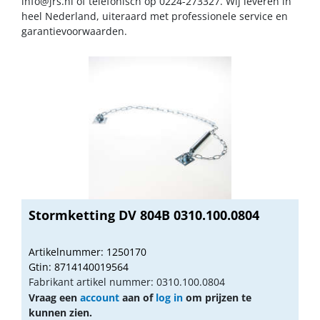
info@jrs.nl
of telefonisch op 0224-273327. Wij leveren in
heel Nederland, uiteraard met professionele service en
garantievoorwaarden.
Stormketting DV 804B 0310.100.0804
Artikelnummer: 1250170
Gtin: 8714140019564
Fabrikant artikel nummer: 0310.100.0804
Vraag een
account
aan of
log in
om prijzen te
kunnen zien.