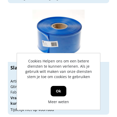
Cookies Helpen ons om een betere
diensten te kunnen verlenen. Als je
Slang voor hemelwaterafvoer 80mm.
gebruik wilt maken van onze diensten
stem je toe om cookies te gebruiken
Artikelnummer: 1424690
Gtin: 8718026790295
Ok
Fabrikant artikel nummer: 060.1511.15
Vraag een
account
aan of
log in
om prijzen te
Meer weten
kunnen zien.
Tijdelijk niet op voorraad