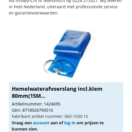
via
info@jrs.nl
of telefonisch op 0224-273327. Wij leveren
in heel Nederland, uiteraard met professionele service
en garantievoorwaarden.
Hemelwaterafvoerslang incl.klem
80mm(15M...
Artikelnummer: 1424695
Gtin: 8718026790516
Fabrikant artikel nummer: 060.1530.15
Vraag een
account
aan of
log in
om prijzen te
kunnen zien.