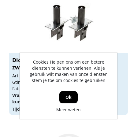
Dictator Hawgood 4000-E kunststof
Cookies Helpen ons om een betere
zwart
diensten te kunnen verlenen. Als je
gebruik wilt maken van onze diensten
Artikelnummer: 1197786
stem je toe om cookies te gebruiken
Gtin: 8717703542554
Fabrikant artikel nummer: 35151z0
Vraag een
account
aan of
log in
om prijzen te
Ok
kunnen zien.
Tijdelijk niet op voorraad
Meer weten