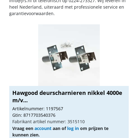
info@jrs.nl
of telefonisch op 0224-273327. Wij leveren in
heel Nederland, uiteraard met professionele service en
garantievoorwaarden.
Hawgood deurscharnieren nikkel 4000e
m/v...
Artikelnummer: 1197567
Gtin: 8717703540376
Fabrikant artikel nummer: 3515110
Vraag een
account
aan of
log in
om prijzen te
kunnen zien.