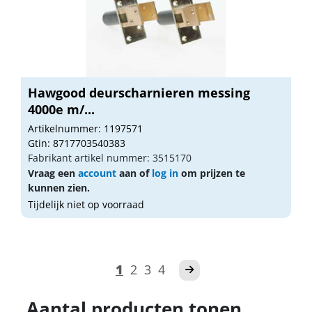
Hawgood deurscharnieren messing
4000e m/...
Artikelnummer: 1197571
Gtin: 8717703540383
Fabrikant artikel nummer: 3515170
Vraag een
account
aan of
log in
om prijzen te
kunnen zien.
Tijdelijk niet op voorraad
1
2
3
4
Aantal producten tonen