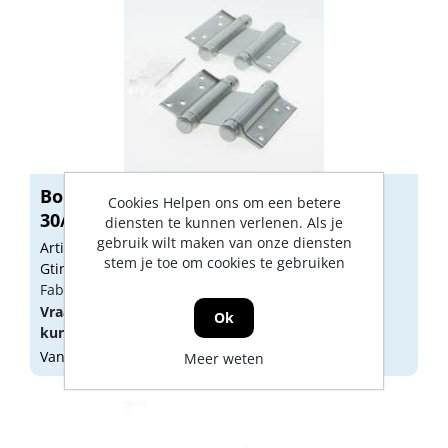
Bommer scharnier dubbelwerkend
Cookies Helpen ons om een betere
30/100mm ...
diensten te kunnen verlenen. Als je
gebruik wilt maken van onze diensten
Artikelnummer: 1198002
stem je toe om cookies te gebruiken
Gtin: 8714140152582
Fabrikant artikel nummer: 0535.100.0202
Vraag een
account
aan of
log in
om prijzen te
Ok
kunnen zien.
Vandaag besteld, morgen geleverd
Meer weten