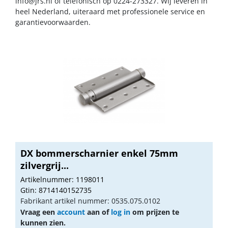
info@jrs.nl
of telefonisch op 0224-273327. Wij leveren in
heel Nederland, uiteraard met professionele service en
garantievoorwaarden.
DX bommerscharnier enkel 75mm
zilvergrij...
Artikelnummer: 1198011
Gtin: 8714140152735
Fabrikant artikel nummer: 0535.075.0102
Vraag een
account
aan of
log in
om prijzen te
kunnen zien.