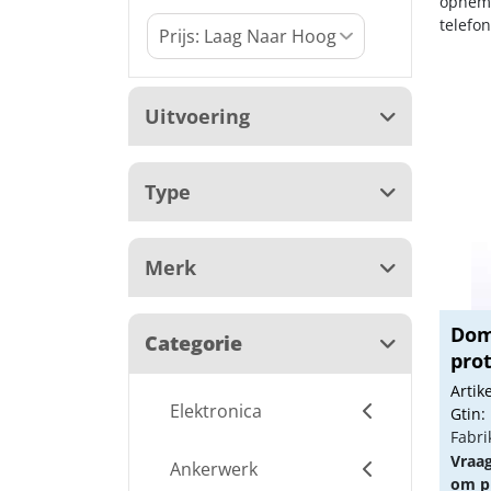
opneme
telefo
Uitvoering
Type
Merk
Dom 
Categorie
pro
Arti
Elektronica
Gtin:
Fabri
Vraa
Ankerwerk
om pr