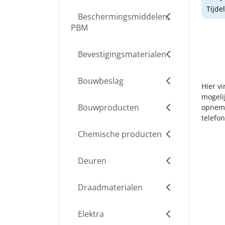
Tijde
Beschermingsmiddelen,
PBM
Bevestigingsmaterialen
Bouwbeslag
Hier vi
mogelij
Bouwproducten
opneme
telefo
Chemische producten
Deuren
Draadmaterialen
Elektra