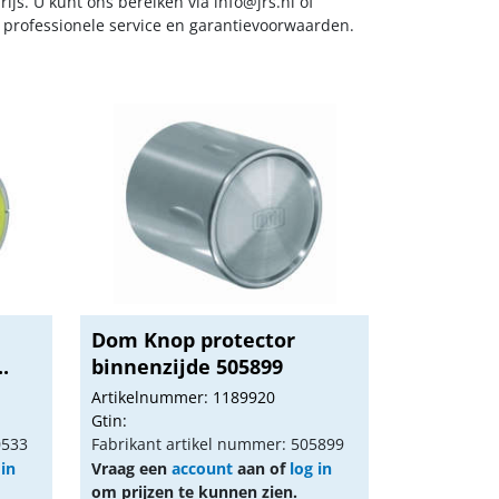
ijs. U kunt ons bereiken via
info@jrs.nl
of
t professionele service en garantievoorwaarden.
Dom Knop protector
.
binnenzijde 505899
Artikelnummer: 1189920
Gtin:
0533
Fabrikant artikel nummer: 505899
 in
Vraag een
account
aan of
log in
om prijzen te kunnen zien.