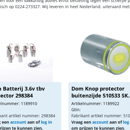
n voor een vakkundig advies en/of bestelling tegen een scherpe pr
nisch op 0224-273327. Wij leveren in heel Nederland, uiteraard me
Batterij 3.6v tbv
Dom Knop protector
tector 298384
buitenzijde 510533 SK..
kelnummer: 1189910
Artikelnummer: 1189922
Gtin:
kant artikel nummer: 298384
Fabrikant artikel nummer: 51
g een
account
aan of
log in
Vraag een
account
aan of
log
ijzen te kunnen zien.
om prijzen te kunnen zien.