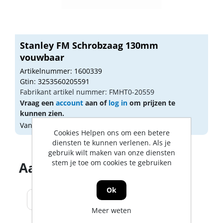
Stanley FM Schrobzaag 130mm
vouwbaar
Artikelnummer: 1600339
Gtin: 3253560205591
Fabrikant artikel nummer: FMHT0-20559
Vraag een
account
aan of
log in
om prijzen te
kunnen zien.
Vandaag besteld, morgen geleverd
Cookies Helpen ons om een betere
diensten te kunnen verlenen. Als je
gebruik wilt maken van onze diensten
stem je toe om cookies te gebruiken
Aantal producten tonen
Ok
Meer weten