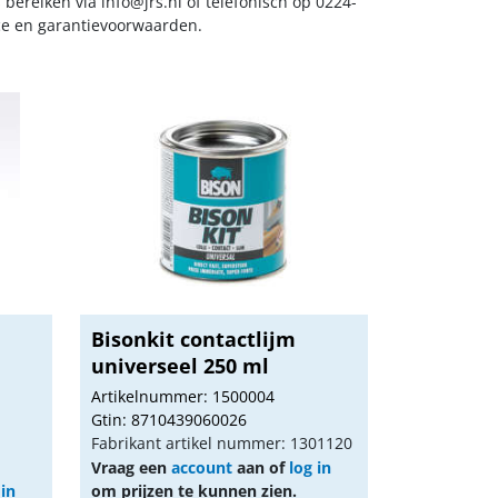
s bereiken via
info@jrs.nl
of telefonisch op 0224-
ice en garantievoorwaarden.
Bisonkit contactlijm
universeel 250 ml
Artikelnummer: 1500004
Gtin: 8710439060026
Fabrikant artikel nummer: 1301120
Vraag een
account
aan of
log in
 in
om prijzen te kunnen zien.