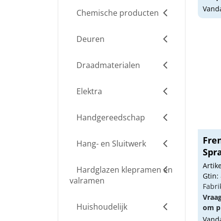
Vanda
Chemische producten
Deuren
Draadmaterialen
Elektra
Handgereedschap
Fre
Hang- en Sluitwerk
Spr
500.
Arti
Hardglazen klepramen en
Gtin:
valramen
Fabri
Vraa
Huishoudelijk
om pr
Vanda