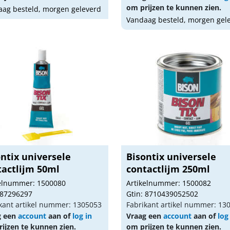
om prijzen te kunnen zien.
ag besteld, morgen geleverd
Vandaag besteld, morgen gel
ntix universele
Bisontix universele
tactlijm 50ml
contactlijm 250ml
kelnummer: 1500080
Artikelnummer: 1500082
 87296297
Gtin: 8710439052502
kant artikel nummer: 1305053
Fabrikant artikel nummer: 13
g een
account
aan of
log in
Vraag een
account
aan of
log
ijzen te kunnen zien.
om prijzen te kunnen zien.