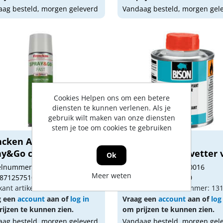
ag besteld, morgen geleverd
Vandaag besteld, morgen gel
Cookies Helpen ons om een betere
diensten te kunnen verlenen. Als je
gebruik wilt maken van onze diensten
stem je toe om cookies te gebruiken
ncken AS1534
Bison
ay&Go contactlijm
Verdunner/ontvetter 
Ok
..
Bison Kit...
kelnummer: 1503208
Artikelnummer: 1500016
Meer weten
 8712575100918
Gtin: 8710439080130
kant artikel nummer: 158186
Fabrikant artikel nummer: 13
g een
account
aan of
log in
Vraag een
account
aan of
log
ijzen te kunnen zien.
om prijzen te kunnen zien.
ag besteld, morgen geleverd
Vandaag besteld, morgen gel