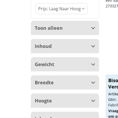
een va
273327
Toon alleen
Inhoud
Gewicht
Bis
Breedte
Ver
Biso
Arti
Gtin:
Hoogte
Fabri
Vraa
om pr