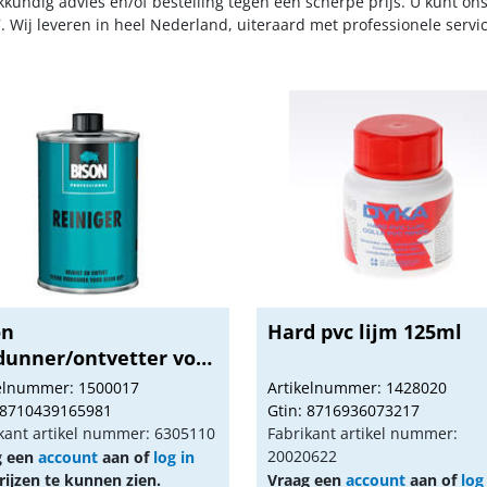
kkundig advies en/of bestelling tegen een scherpe prijs. U kunt on
. Wij leveren in heel Nederland, uiteraard met professionele serv
on
Hard pvc lijm 125ml
dunner/ontvetter voor
n Kit...
kelnummer: 1500017
Artikelnummer: 1428020
 8710439165981
Gtin: 8716936073217
kant artikel nummer: 6305110
Fabrikant artikel nummer:
20020622
g een
account
aan of
log in
ijzen te kunnen zien.
Vraag een
account
aan of
log