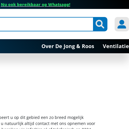
✔
Nu ook bereikbaar op Whatsapp!
Over De Jong & Roos
Ventilatie
beert u op dit gebied een zo breed mogelijk
 u natuurlijk altijd contact met ons opnemen voor