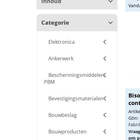
Inhoud
Vanda
Categorie
Elektronica
Ankerwerk
Beschermingsmiddelen,
PBM
Biso
Bevestigingsmaterialen
con
Arti
Bouwbeslag
Gtin:
Fabri
Bouwproducten
Vraa
om pr