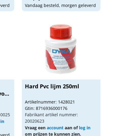
everd
Vandaag besteld, morgen geleverd
Hard Pvc lijm 250ml
voor
Artikelnummer: 1428021
Gtin: 8716936000176
10025
Fabrikant artikel nummer:
20020623
 in
Vraag een
account
aan of
log in
om prijzen te kunnen zien.
everd