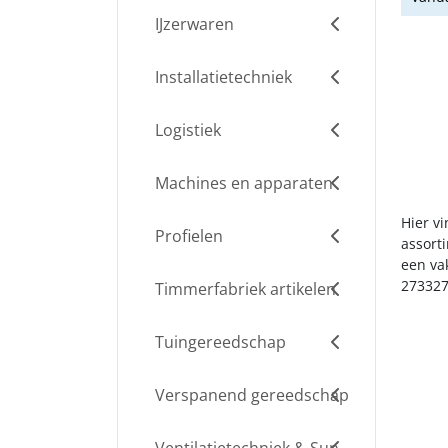
IJzerwaren
Installatietechniek
Logistiek
Machines en apparaten
Hier v
Profielen
assort
een va
273327
Timmerfabriek artikelen
Tuingereedschap
Verspanend gereedschap