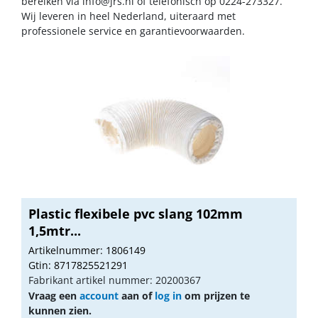
bereiken via
info@jrs.nl
of telefonisch op 0224-273327.
Wij leveren in heel Nederland, uiteraard met
professionele service en garantievoorwaarden.
Plastic flexibele pvc slang 102mm
1,5mtr...
Artikelnummer: 1806149
Gtin: 8717825521291
Fabrikant artikel nummer: 20200367
Vraag een
account
aan of
log in
om prijzen te
kunnen zien.