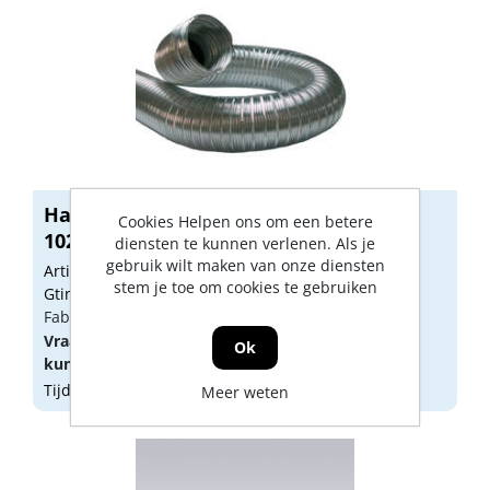
Halfflex compact aluminium buis
Cookies Helpen ons om een betere
102mm
diensten te kunnen verlenen. Als je
gebruik wilt maken van onze diensten
Artikelnummer: 1806141
stem je toe om cookies te gebruiken
Gtin: 8717825521376
Fabrikant artikel nummer: 20200370
Vraag een
account
aan of
log in
om prijzen te
Ok
kunnen zien.
Tijdelijk niet op voorraad
Meer weten