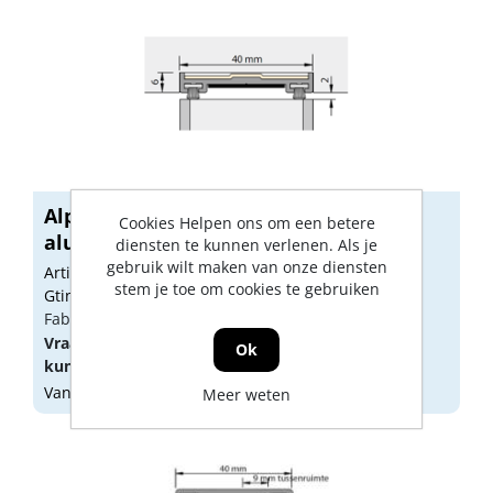
Alprokon Dorpelprofiel brandwerend,
Cookies Helpen ons om een betere
alum...
diensten te kunnen verlenen. Als je
gebruik wilt maken van onze diensten
Artikelnummer: 1465366
stem je toe om cookies te gebruiken
Gtin: 8717006153044
Fabrikant artikel nummer: 45003042400
Vraag een
account
aan of
log in
om prijzen te
Ok
kunnen zien.
Vandaag besteld, morgen geleverd
Meer weten