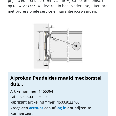
prijs. U kunt ons bereiken via
info@jrs.nl
of telefonisch
op 0224-273327. Wij leveren in heel Nederland, uiteraard
met professionele service en garantievoorwaarden.
Alprokon Pendeldeurnaald met borstel
dub...
Artikelnummer: 1465364
Gtin: 8717006153020
Fabrikant artikel nummer: 45003022400
Vraag een
account
aan of
log in
om prijzen te
kunnen zien.