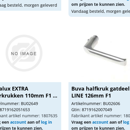
om prijzen te kunnen zien.
ag besteld, morgen geleverd
Vandaag besteld, morgen gel
alux EXTRA
Buva halfkruk gatdeel
rkrukken 110mm F1 K-
LINE 126mm F1
kelnummer: BU02649
Artikelnummer: BU02606
 8719162051653
Gtin: 8719162007049
kant artikel nummer: 1807635
Fabrikant artikel nummer: 18
g een
account
aan of
log in
Vraag een
account
aan of
log
ijzen te kunnen zien.
om prijzen te kunnen zien.