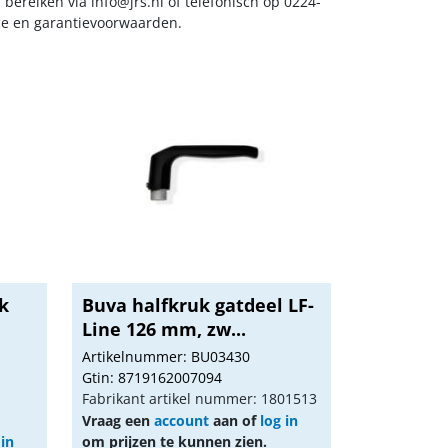
s bereiken via
info@jrs.nl
of telefonisch op 0224-
ice en garantievoorwaarden.
k
Buva halfkruk gatdeel LF-
Line 126 mm, zw...
Artikelnummer: BU03430
Gtin: 8719162007094
Fabrikant artikel nummer: 1801513
Vraag een
account
aan of
log in
 in
om prijzen te kunnen zien.