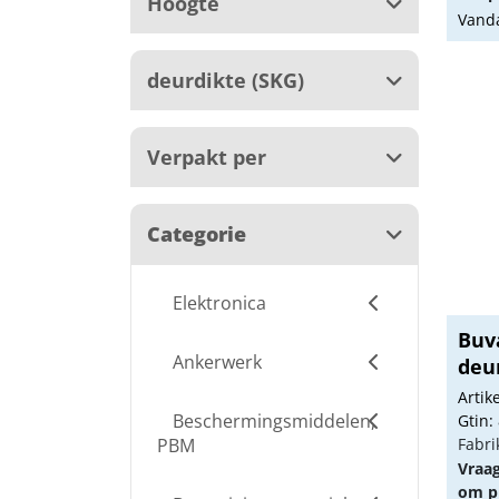
Hoogte
Vanda
deurdikte (SKG)
Verpakt per
Categorie
Elektronica
Buv
Ankerwerk
deu
70
Arti
Beschermingsmiddelen,
Gtin:
PBM
Fabri
Vraa
om pr