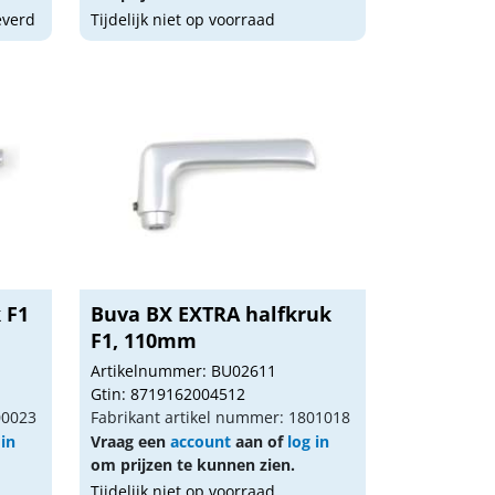
everd
Tijdelijk niet op voorraad
 F1
Buva BX EXTRA halfkruk
F1, 110mm
Artikelnummer: BU02611
Gtin: 8719162004512
00023
Fabrikant artikel nummer: 1801018
 in
Vraag een
account
aan of
log in
om prijzen te kunnen zien.
Tijdelijk niet op voorraad