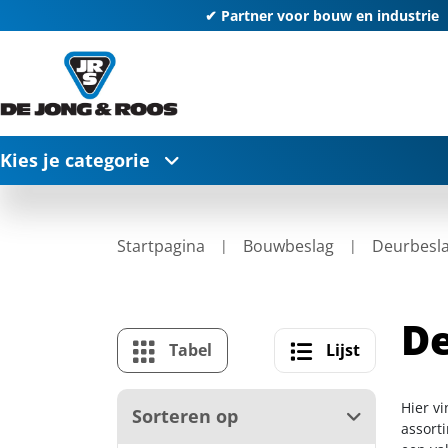
✔ Partner voor bouw en industrie
Kies je categorie
Startpagina
Bouwbeslag
Deurbesl
D
Tabel
Lijst
Hier v
Sorteren op
assort