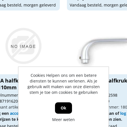
ag besteld, morgen geleverd
Vandaag besteld, morgen gel
Cookies Helpen ons om een betere
A halfkruk Blokmodel
BX D-sign 110 halfkruk
diensten te kunnen verlenen. Als je
gebruik wilt maken van onze diensten
 110mm
stem je toe om cookies te gebruiken
kelnummer: BU02614
Artikelnummer: BU02598
 8719162004536
Gtin: 8719162004420
kant artikel nummer: 1801125
Fabrikant artikel nummer: 18
Ok
g een
account
aan of
log in
Vraag een
account
aan of
log
ijzen te kunnen zien.
om prijzen te kunnen zien.
Meer weten
ag besteld, morgen geleverd
Tijdelijk niet op voorraad