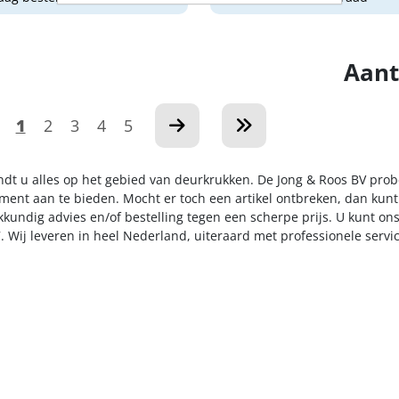
Aant
1
2
3
4
5
indt u alles op het gebied van deurkrukken. De Jong & Roos BV prob
iment aan te bieden. Mocht er toch een artikel ontbreken, dan kunt
kkundig advies en/of bestelling tegen een scherpe prijs. U kunt on
. Wij leveren in heel Nederland, uiteraard met professionele serv