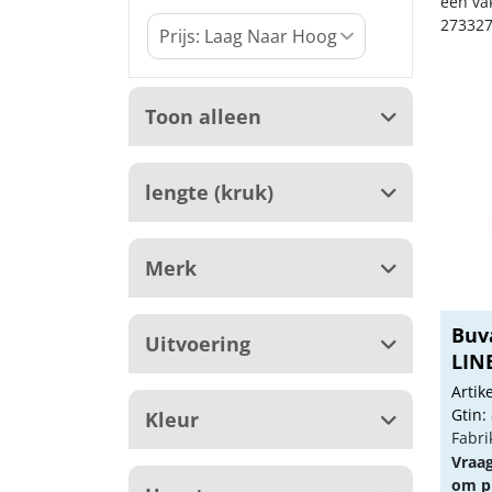
een va
273327
Toon alleen
lengte (kruk)
Merk
Buv
Uitvoering
LIN
Arti
Gtin:
Kleur
Fabri
Vraa
om pr