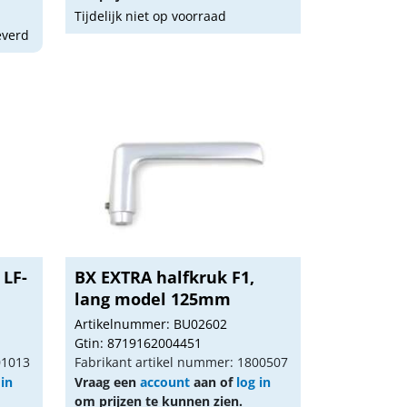
Tijdelijk niet op voorraad
everd
 LF-
BX EXTRA halfkruk F1,
lang model 125mm
Artikelnummer: BU02602
Gtin: 8719162004451
01013
Fabrikant artikel nummer: 1800507
 in
Vraag een
account
aan of
log in
om prijzen te kunnen zien.