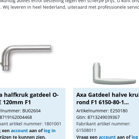
kkundig advies en/of bestelling tegen een scherpe prijs. U kunt on
. Wij leveren in heel Nederland, uiteraard met professionele serv
a halfkruk gatdeel O-
Axa Gatdeel halve kru
E 120mm F1
rond F1 6150-80-1...
kelnummer: BU02604
Artikelnummer: E250180
 8719162004468
Gtin: 8713249039367
kant artikel nummer: 1801001
Fabrikant artikel nummer:
61508011
g een
account
aan of
log in
ijzen te kunnen zien.
Vraag een
account
aan of
log