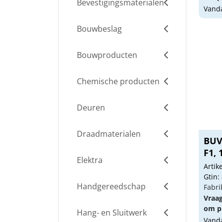
Bevestigingsmaterialen
Vanda
Bouwbeslag
Bouwproducten
Chemische producten
Deuren
Draadmaterialen
BUV
F1,
Elektra
Arti
Gtin:
Handgereedschap
Fabri
Vraa
om pr
Hang- en Sluitwerk
Vanda