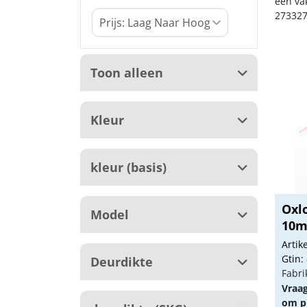
een va
273327
Toon alleen
Kleur
kleur (basis)
Oxl
Model
10
Arti
Gtin:
Deurdikte
Fabri
Vraa
om pr