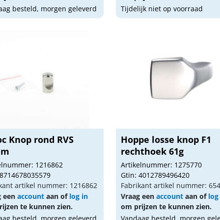
ag besteld, morgen geleverd
Tijdelijk niet op voorraad
oc Knop rond RVS
Hoppe losse knop F1
mm
rechthoek 61g
kelnummer: 1216862
Artikelnummer: 1275770
 8714678035579
Gtin: 4012789496420
kant artikel nummer: 1216862
Fabrikant artikel nummer: 65
g een
account
aan of
log in
Vraag een
account
aan of
log
ijzen te kunnen zien.
om prijzen te kunnen zien.
ag besteld, morgen geleverd
Vandaag besteld, morgen gel