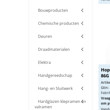
Bouwproducten
Chemische producten
Deuren
Draadmaterialen
Elektra
Hop
Handgereedschap
86G
Arti
Gtin:
Hang- en Sluitwerk
Fabri
Vraa
Hardglazen klepramen en
om pr
valramen
Vanda