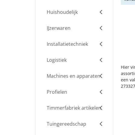
Huishoudelijk
IJzerwaren
Installatietechniek
Logistiek
Hier v
assort
Machines en apparaten
een va
273327
Profielen
Timmerfabriek artikelen
Tuingereedschap