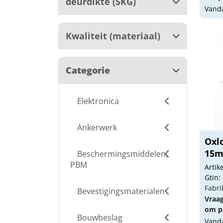
deurdikte (SKG)
Vanda
Kwaliteit (materiaal)
Categorie
Elektronica
Ankerwerk
Oxl
15
Beschermingsmiddelen,
PBM
Arti
Gtin:
Fabri
Bevestigingsmaterialen
Vraa
om pr
Bouwbeslag
Vanda