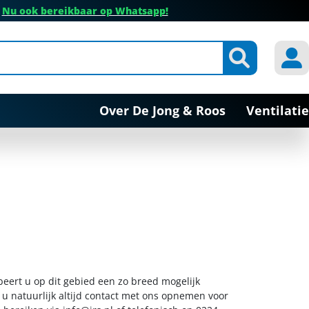
✔
Nu ook bereikbaar op Whatsapp!
Over De Jong & Roos
Ventilatie
beert u op dit gebied een zo breed mogelijk
 u natuurlijk altijd contact met ons opnemen voor