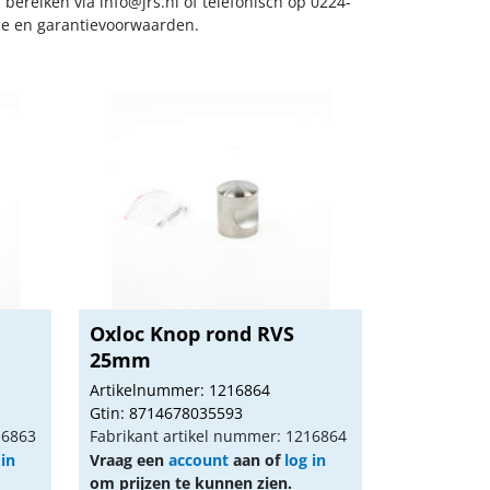
s bereiken via
info@jrs.nl
of telefonisch op 0224-
ice en garantievoorwaarden.
Oxloc Knop rond RVS
25mm
Artikelnummer: 1216864
Gtin: 8714678035593
16863
Fabrikant artikel nummer: 1216864
 in
Vraag een
account
aan of
log in
om prijzen te kunnen zien.