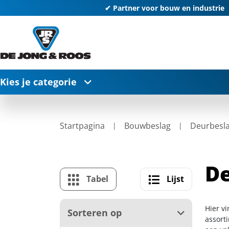
✔ Partner voor bouw en industrie
Kies je categorie
Startpagina
Bouwbeslag
Deurbesl
D
Tabel
Lijst
Hier v
Sorteren op
assort