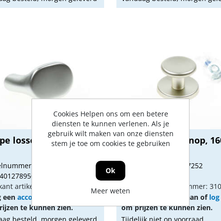
Cookies Helpen ons om een betere
diensten te kunnen verlenen. Als je
gebruik wilt maken van onze diensten
pe losse knop F1 ovaal
Ami Voordeurknop, 16
stem je toe om cookies te gebruiken
F2
kelnummer: 1275749
Artikelnummer: 1307252
Ok
 4012789502428
Gtin: 8714409033881
kant artikel nummer: 809431
Fabrikant artikel nummer: 31
Meer weten
g een
account
aan of
log in
Vraag een
account
aan of
log
ijzen te kunnen zien.
om prijzen te kunnen zien.
ag besteld, morgen geleverd
Tijdelijk niet op voorraad