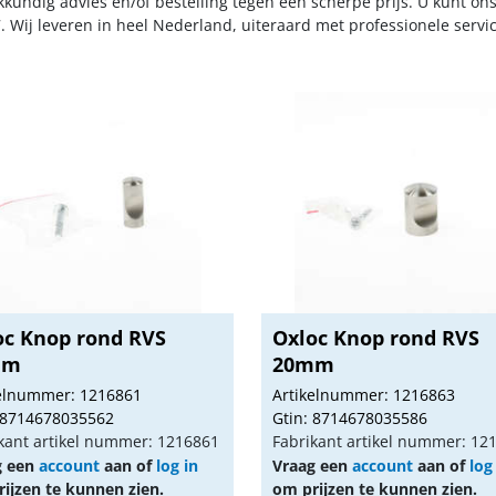
kkundig advies en/of bestelling tegen een scherpe prijs. U kunt on
. Wij leveren in heel Nederland, uiteraard met professionele serv
oc Knop rond RVS
Oxloc Knop rond RVS
mm
20mm
kelnummer: 1216861
Artikelnummer: 1216863
 8714678035562
Gtin: 8714678035586
kant artikel nummer: 1216861
Fabrikant artikel nummer: 12
g een
account
aan of
log in
Vraag een
account
aan of
log
ijzen te kunnen zien.
om prijzen te kunnen zien.