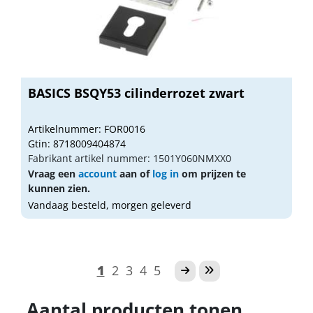
BASICS BSQY53 cilinderrozet zwart
Artikelnummer: FOR0016
Gtin: 8718009404874
Fabrikant artikel nummer: 1501Y060NMXX0
Vraag een
account
aan of
log in
om prijzen te
kunnen zien.
Vandaag besteld, morgen geleverd
1
2
3
4
5
Aantal producten tonen