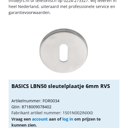
info@jrs.nl
of telefonisch op 0224-273327. Wij leveren in
heel Nederland, uiteraard met professionele service en
garantievoorwaarden.
BASICS LBN50 sleutelplaatje 6mm RVS
Artikelnummer: FOR0034
Gtin: 8718009078402
Fabrikant artikel nummer: 1501N002INXX0
Vraag een
account
aan of
log in
om prijzen te
kunnen zien.