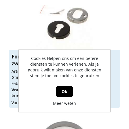
Formani cilinderrozet, 10mm dik, mat
Cookies Helpen ons om een betere
zwa...
diensten te kunnen verlenen. Als je
gebruik wilt maken van onze diensten
Artikelnummer: FOR0010
stem je toe om cookies te gebruiken
Gtin: 8718009308196
Fabrikant artikel nummer: 1501Y016NMXX0
Vraag een
account
aan of
log in
om prijzen te
Ok
kunnen zien.
Vandaag besteld, morgen geleverd
Meer weten