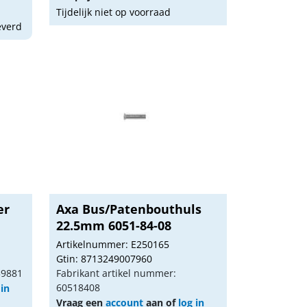
Tijdelijk niet op voorraad
everd
er
Axa Bus/Patenbouthuls
22.5mm 6051-84-08
Artikelnummer: E250165
Gtin: 8713249007960
39881
Fabrikant artikel nummer:
60518408
 in
Vraag een
account
aan of
log in