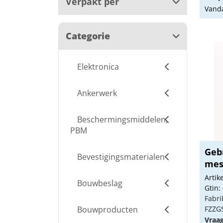
Verpakt per
Vanda
Categorie
Elektronica
Ankerwerk
Beschermingsmiddelen,
PBM
Geb
Bevestigingsmaterialen
mess
Arti
Bouwbeslag
Gtin:
Fabri
Bouwproducten
FZZG
Vraa