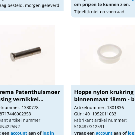
om prijzen te kunnen zien.
ag besteld, morgen geleverd
Tijdelijk niet op voorraad
rema Patenthulsmoer
Hoppe nylon krukring
ing vernikkel...
binnenmaat 18mm - b.
kelnummer: 1330778
Artikelnummer: 1301836
 8717446002353
Gtin: 4011952011033
kant artikel nummer:
Fabrikant artikel nummer:
SN4225N2
518487/312591
g een
account
aan of
log in
Vraag een
account
aan of
log