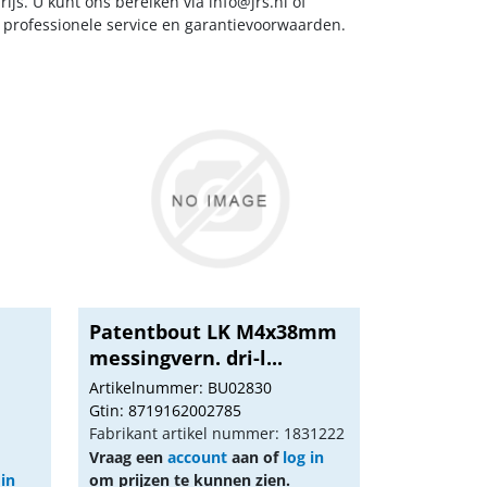
ijs. U kunt ons bereiken via
info@jrs.nl
of
t professionele service en garantievoorwaarden.
Patentbout LK M4x38mm
messingvern. dri-l...
Artikelnummer: BU02830
Gtin: 8719162002785
Fabrikant artikel nummer: 1831222
Vraag een
account
aan of
log in
 in
om prijzen te kunnen zien.