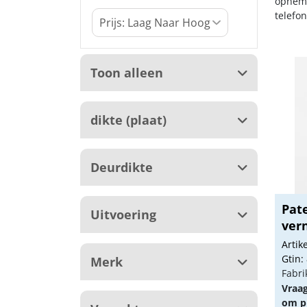
opneme
telefo
Toon alleen
dikte (plaat)
Deurdikte
Pat
Uitvoering
vern
Arti
Gtin:
Merk
Fabri
Vraa
om pr