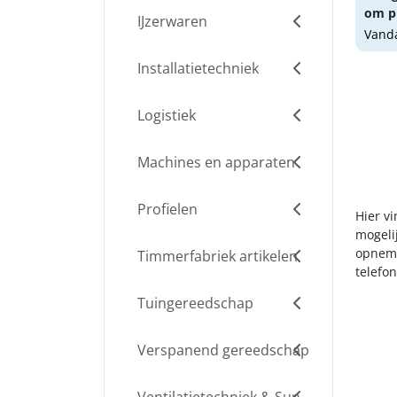
om pr
IJzerwaren
Vanda
Installatietechniek
Logistiek
Machines en apparaten
Profielen
Hier v
mogelij
opneme
Timmerfabriek artikelen
telefo
Tuingereedschap
Verspanend gereedschap