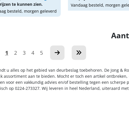
ijzen te kunnen zien.
Vandaag besteld, morgen gel
ag besteld, morgen geleverd
Aant
1
2
3
4
5
indt u alles op het gebied van deurbeslag toebehoren. De Jong & R
k assortiment aan te bieden. Mocht er toch een artikel ontbreken, 
n voor een vakkundig advies en/of bestelling tegen een scherpe pr
nisch op 0224-273327. Wij leveren in heel Nederland, uiteraard me