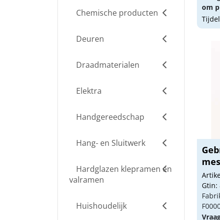
om pr
Chemische producten
Tijde
Deuren
Draadmaterialen
Elektra
Handgereedschap
Hang- en Sluitwerk
Geb
mess
Hardglazen klepramen en
Arti
valramen
Gtin:
Fabri
Huishoudelijk
F000
Vraa