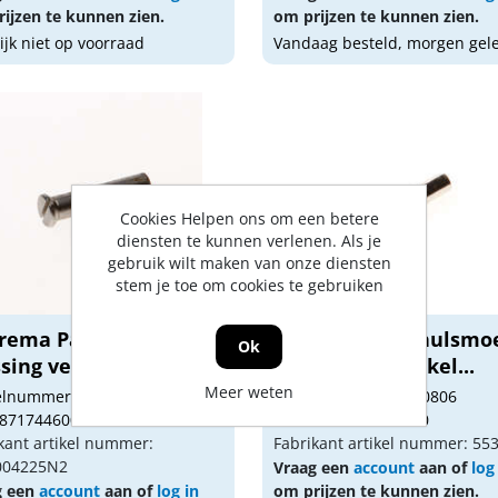
ijzen te kunnen zien.
om prijzen te kunnen zien.
lijk niet op voorraad
Vandaag besteld, morgen gel
Cookies Helpen ons om een betere
diensten te kunnen verlenen. Als je
gebruik wilt maken van onze diensten
stem je toe om cookies te gebruiken
rema Patenthulsmoer
Kelfort Patenthulsmo
Ok
ing vernikkel...
messing vernikkel...
Meer weten
kelnummer: 1330775
Artikelnummer: 1330806
 8717446002322
Gtin: 8714678398810
kant artikel nummer:
Fabrikant artikel nummer: 55
004225N2
Vraag een
account
aan of
log
g een
account
aan of
log in
om prijzen te kunnen zien.