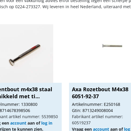
n voor een vakkundig advies en/of bestelling tegen een scherpe pr
nisch op 0224-273327. Wij leveren in heel Nederland, uiteraard me
entbout m4x38 staal
Axa Rozetbout M4x38
ikkeld met ti...
6051-92-37
kelnummer: 1330800
Artikelnummer: E250168
 8714678398506
Gtin: 8713249008004
kant artikel nummer: 5539850
Fabrikant artikel nummer:
60519237
g een
account
aan of
log in
ijzen te kunnen zien.
Vraag een
account
aan of
log