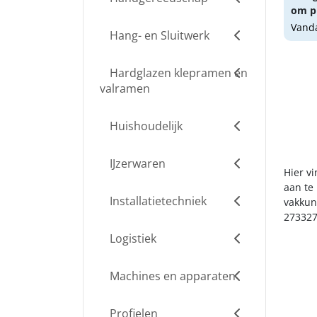
om pr
Vanda
Hang- en Sluitwerk
Hardglazen klepramen en
valramen
Huishoudelijk
IJzerwaren
Hier v
aan te
Installatietechniek
vakkun
273327
Logistiek
Machines en apparaten
Profielen