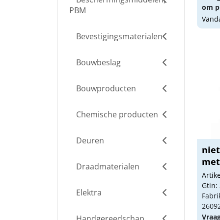
om pr
PBM
Vanda
Bevestigingsmaterialen
Bouwbeslag
Bouwproducten
Chemische producten
Deuren
nie
met 
Draadmaterialen
Arti
Gtin:
Elektra
Fabri
2609
Vraa
Handgereedschap