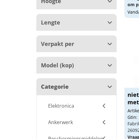
Hoogte
om pr
Vanda
Lengte
Verpakt per
Model (kop)
Categorie
nie
met 
Elektronica
Arti
Gtin:
Ankerwerk
Fabri
2609
Vraa
Beschermingsmiddelen,