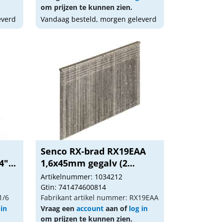
om prijzen te kunnen zien.
everd
Vandaag besteld, morgen geleverd
Senco RX-brad RX19EAA
"...
1,6x45mm gegalv (2...
Artikelnummer: 1034212
Gtin: 741474600814
1/6
Fabrikant artikel nummer: RX19EAA
 in
Vraag een
account
aan of
log in
om prijzen te kunnen zien.