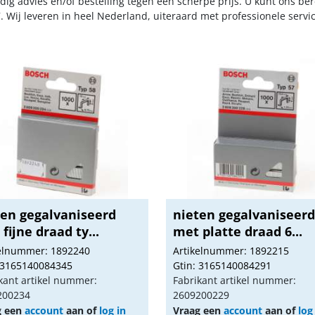
dig advies en/of bestelling tegen een scherpe prijs. U kunt ons be
. Wij leveren in heel Nederland, uiteraard met professionele serv
ten gegalvaniseerd
nieten gegalvaniseer
fijne draad ty...
met platte draad 6...
kelnummer: 1892240
Artikelnummer: 1892215
 3165140084345
Gtin: 3165140084291
kant artikel nummer:
Fabrikant artikel nummer:
200234
2609200229
g een
account
aan of
log in
Vraag een
account
aan of
log