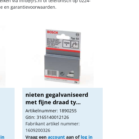
reiken via
info@jrs.nl
of telefonisch op 0224-
ice en garantievoorwaarden.
d
nieten gegalvaniseerd
met fijne draad ty...
Artikelnummer: 1890255
Gtin: 3165140012126
Fabrikant artikel nummer:
1609200326
 in
Vraag een
account
aan of
log in