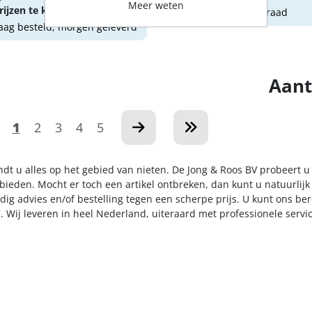
Meer weten
ijzen te kunnen zien.
Tijdelijk niet op voorraad
ag besteld, morgen geleverd
Aant
1
2
3
4
5
indt u alles op het gebied van nieten. De Jong & Roos BV probeert 
 bieden. Mocht er toch een artikel ontbreken, dan kunt u natuurlij
dig advies en/of bestelling tegen een scherpe prijs. U kunt ons be
. Wij leveren in heel Nederland, uiteraard met professionele serv