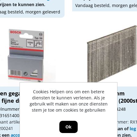
ijzen te kunnen zien.
Vandaag besteld, morgen gel
ag besteld, morgen geleverd
Cookies Helpen ons om een betere
ten gegalvaniseerd
Brads 1,6 x 38 mm
diensten te kunnen verlenen. Als je
fijne draad ty...
gegalvaniseerd (2000st
gebruik wilt maken van onze diensten
kelnummer: 1892264
Artikelnummer: 1034248
stem je toe om cookies te gebruiken
 3165140084420
Gtin: 741474600807
kant artikel nummer:
Fabrikant artikel nummer: R
Ok
200241
Vraag een
account
aan of
log
g een
account
aan of
log in
om prijzen te kunnen zien.