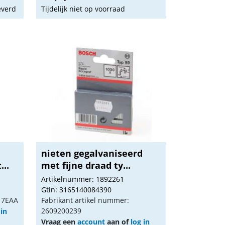
everd
Tijdelijk niet op voorraad
nieten gegalvaniseerd
...
met fijne draad ty...
Artikelnummer: 1892261
Gtin: 3165140084390
X17EAA
Fabrikant artikel nummer:
2609200239
 in
Vraag een
account
aan of
log in