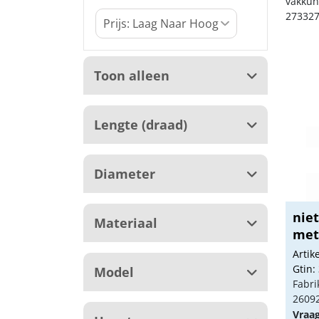
vakkun
273327
Toon alleen
Lengte (draad)
Diameter
nie
Materiaal
met 
Arti
Gtin:
Model
Fabri
2609
Vraa