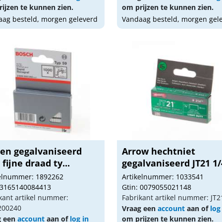
ijzen te kunnen zien.
om prijzen te kunnen zien.
ag besteld, morgen geleverd
Vandaag besteld, morgen gel
ten gegalvaniseerd
Arrow hechtniet
fijne draad ty...
gegalvaniseerd JT21 1/4
kelnummer: 1892262
Artikelnummer: 1033541
 3165140084413
Gtin: 0079055021148
kant artikel nummer:
Fabrikant artikel nummer: JT2
200240
Vraag een
account
aan of
log
g een
account
aan of
log in
om prijzen te kunnen zien.