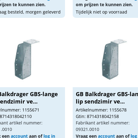
ijzen te kunnen zien.
om prijzen te kunnen zien.
ag besteld, morgen geleverd
Tijdelijk niet op voorraad
Balkdrager GBS-lange
GB Balkdrager GBS-la
sendzimir ve...
lip sendzimir ve...
kelnummer: 1155671
Artikelnummer: 1155678
 8714318042110
Gtin: 8714318042158
kant artikel nummer:
Fabrikant artikel nummer:
1.0010
09321.0010
g een
account
aan of
log in
Vraag een
account
aan of
log