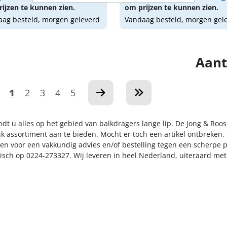
ijzen te kunnen zien.
om prijzen te kunnen zien.
ag besteld, morgen geleverd
Vandaag besteld, morgen gel
Aant
1
2
3
4
5
ndt u alles op het gebied van balkdragers lange lip. De Jong & Roo
k assortiment aan te bieden. Mocht er toch een artikel ontbreken, 
n voor een vakkundig advies en/of bestelling tegen een scherpe pr
nisch op 0224-273327. Wij leveren in heel Nederland, uiteraard me