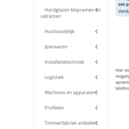
om pr
Hardglazen klepramen en
Vanda
valramen
Huishoudelijk
IJzerwaren
Installatietechniek
Hier vi
mogelij
Logistiek
opneme
telefo
Machines en apparaten
Profielen
Timmerfabriek artikelen