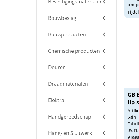
Bevestigingsmaterialen
om pr
Tijde
Bouwbeslag
Bouwproducten
Chemische producten
Deuren
Draadmaterialen
GB 
Elektra
lip 
Arti
Handgereedschap
Gtin:
Fabri
0931
Hang- en Sluitwerk
Vraa