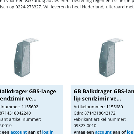
n voor een vakkundig advies en/of bestelling tegen een scherpe pr
nisch op 0224-273327. Wij leveren in heel Nederland, uiteraard me
Balkdrager GBS-lange
GB Balkdrager GBS-la
sendzimir ve...
lip sendzimir ve...
kelnummer: 1155692
Artikelnummer: 1155680
 8714318042240
Gtin: 8714318042172
kant artikel nummer:
Fabrikant artikel nummer:
2.0010
09323.0010
g een
account
aan of
log in
Vraag een
account
aan of
log