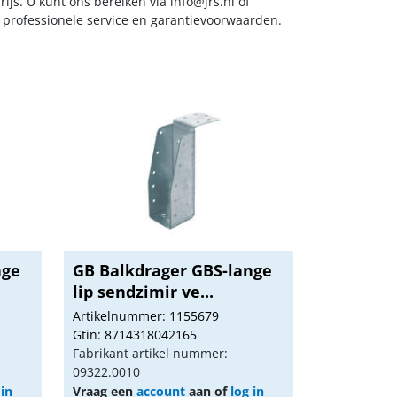
ijs. U kunt ons bereiken via
info@jrs.nl
of
t professionele service en garantievoorwaarden.
nge
GB Balkdrager GBS-lange
lip sendzimir ve...
Artikelnummer: 1155679
Gtin: 8714318042165
Fabrikant artikel nummer:
09322.0010
 in
Vraag een
account
aan of
log in