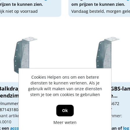
ijzen te kunnen zien.
om prijzen te kunnen zien.
lijk niet op voorraad
Vandaag besteld, morgen gel
Cookies Helpen ons om een betere
diensten te kunnen verlenen. Als je
Balkdrager GBS-lange
GB Balkdrager GBS-la
gebruik wilt maken van onze diensten
stem je toe om cookies te gebruiken
sendzimir ve...
lip sendzimir ve...
kelnummer: 1155673
Artikelnummer: 1155672
 8714318042134
Gtin: 8714318042127
Ok
kant artikel nummer:
Fabrikant artikel nummer:
3.0010
09312.0010
Meer weten
g een
account
aan of
log in
Vraag een
account
aan of
log