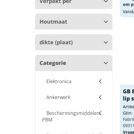
Verpakt per
om pr
Vanda
Houtmaat
dikte (plaat)
Categorie
Elektronica
GB 
Ankerwerk
lip 
Arti
Beschermingsmiddelen,
Gtin:
PBM
Fabri
0931
Vraa