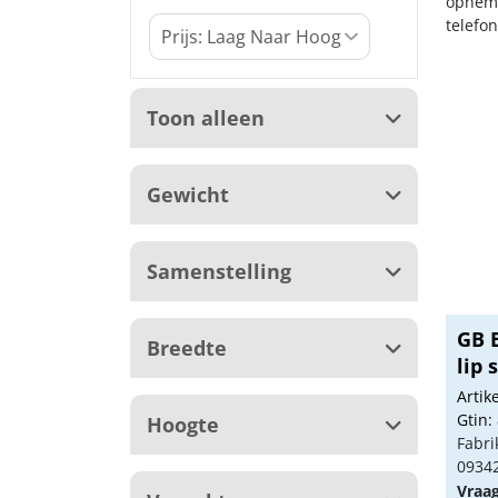
opneme
telefo
Toon alleen
Gewicht
Samenstelling
GB 
Breedte
lip 
Arti
Gtin:
Hoogte
Fabri
0934
Vraa