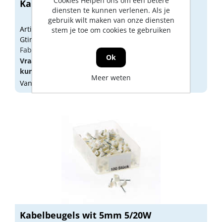
Cookies Helpen ons om een betere
Kabelbeugels zwart 5mm (100)
diensten te kunnen verlenen. Als je
gebruik wilt maken van onze diensten
Artikelnummer: 1828210
stem je toe om cookies te gebruiken
Gtin: 8715063571924
Fabrikant artikel nummer: 57192
Ok
Vraag een
account
aan of
log in
om prijzen te
kunnen zien.
Meer weten
Vandaag besteld, morgen geleverd
Kabelbeugels wit 5mm 5/20W