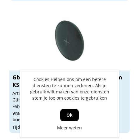
Gb Klemring zwartmm diameter 60mm
Cookies Helpen ons om een betere
KS 341...
diensten te kunnen verlenen. Als je
gebruik wilt maken van onze diensten
Artikelnummer: GB00781
stem je toe om cookies te gebruiken
Gtin: 8714318019488
Fabrikant artikel nummer: 34105.0250
Vraag een
account
aan of
log in
om prijzen te
Ok
kunnen zien.
Tijdelijk niet op voorraad
Meer weten