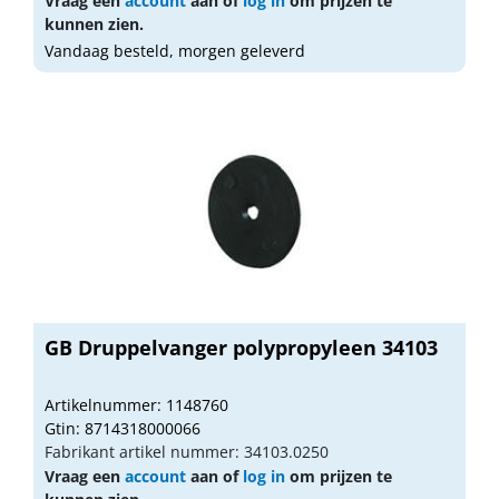
Vraag een
account
aan of
log in
om prijzen te
kunnen zien.
Vandaag besteld, morgen geleverd
GB Druppelvanger polypropyleen 34103
Artikelnummer: 1148760
Gtin: 8714318000066
Fabrikant artikel nummer: 34103.0250
Vraag een
account
aan of
log in
om prijzen te