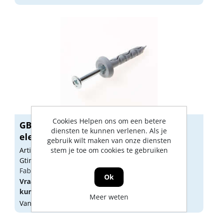
Cookies Helpen ons om een betere
GB Slagschroefnagel met kraagplug
diensten te kunnen verlenen. Als je
elektr...
gebruik wilt maken van onze diensten
Artikelnummer: 1149803
stem je toe om cookies te gebruiken
Gtin: 8714318014704
Fabrikant artikel nummer: 07215.0200
Ok
Vraag een
account
aan of
log in
om prijzen te
kunnen zien.
Meer weten
Vandaag besteld, morgen geleverd