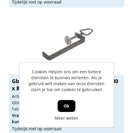
Tijdelijk niet op voorraad
Cookies Helpen ons om een betere
diensten te kunnen verlenen. Als je
Gb Metselwerkklem 290 x 70 x 40mm 30
gebruik wilt maken van onze diensten
x 8...
stem je toe om cookies te gebruiken
Artikelnummer: GB00588
Gtin: 8714318039622
Ok
Fabrikant artikel nummer: 10215.0001
Vraag een
account
aan of
log in
om prijzen te
Meer weten
kunnen zien.
Tijdelijk niet op voorraad