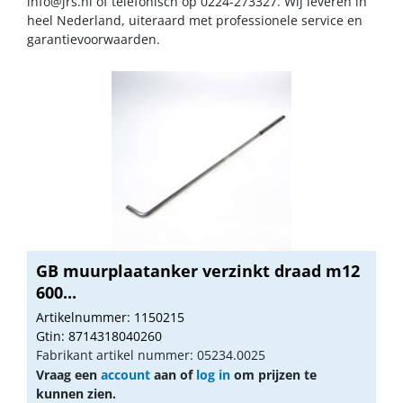
info@jrs.nl
of telefonisch op 0224-273327. Wij leveren in
heel Nederland, uiteraard met professionele service en
garantievoorwaarden.
GB muurplaatanker verzinkt draad m12
600...
Artikelnummer: 1150215
Gtin: 8714318040260
Fabrikant artikel nummer: 05234.0025
Vraag een
account
aan of
log in
om prijzen te
kunnen zien.