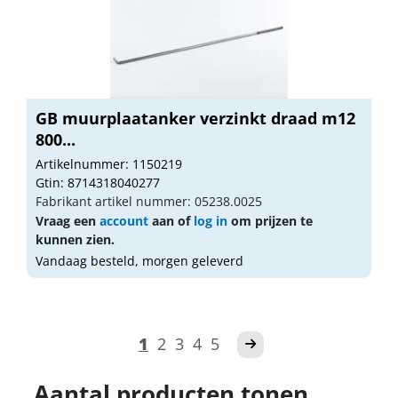
GB muurplaatanker verzinkt draad m12
800...
Artikelnummer: 1150219
Gtin: 8714318040277
Fabrikant artikel nummer: 05238.0025
Vraag een
account
aan of
log in
om prijzen te
kunnen zien.
Vandaag besteld, morgen geleverd
1
2
3
4
5
Aantal producten tonen