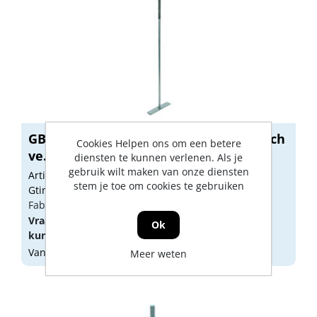
GB muurplaatanker met plaat centrisch
Cookies Helpen ons om een betere
ve...
diensten te kunnen verlenen. Als je
gebruik wilt maken van onze diensten
Artikelnummer: 1150409
stem je toe om cookies te gebruiken
Gtin: 8714318040307
Fabrikant artikel nummer: 06530.0025
Vraag een
account
aan of
log in
om prijzen te
Ok
kunnen zien.
Vandaag besteld, morgen geleverd
Meer weten