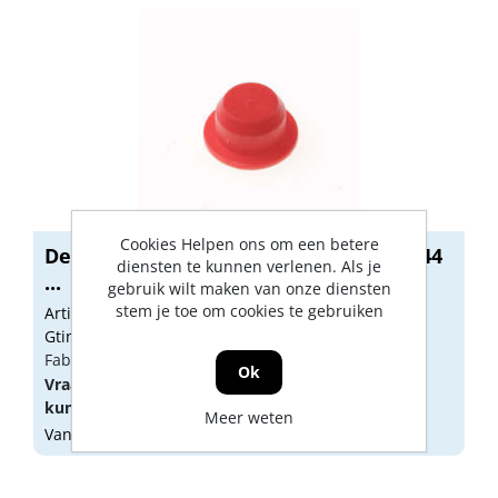
Cookies Helpen ons om een betere
Demu afsluitdop nippel pvc plastic 2244
diensten te kunnen verlenen. Als je
...
gebruik wilt maken van onze diensten
stem je toe om cookies te gebruiken
Artikelnummer: 1132319
Gtin:
Fabrikant artikel nummer: 1000200650
Ok
Vraag een
account
aan of
log in
om prijzen te
kunnen zien.
Meer weten
Vandaag besteld, morgen geleverd