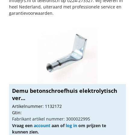
info@jrs.nl
of telefonisch op 0224-273327. Wij leveren in
heel Nederland, uiteraard met professionele service en
garantievoorwaarden.
Demu betonschroefhuis elektrolytisch
ver...
Artikelnummer: 1132172
Gtin:
Fabrikant artikel nummer: 3000022995
Vraag een
account
aan of
log in
om prijzen te
kunnen zien.