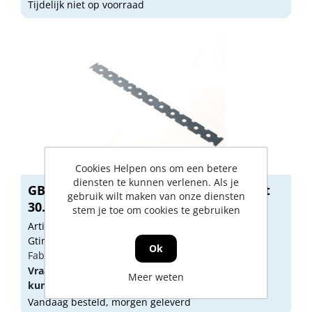
Tijdelijk niet op voorraad
Cookies Helpen ons om een betere
diensten te kunnen verlenen. Als je
GB Lijmkoppelstrip sendzimir verzinkt
gebruik wilt maken van onze diensten
30...
stem je toe om cookies te gebruiken
Artikelnummer: 1148011
Gtin: 8714318001377
Ok
Fabrikant artikel nummer: 21213.0250
Vraag een
account
aan of
log in
om prijzen te
Meer weten
kunnen zien.
Vandaag besteld, morgen geleverd