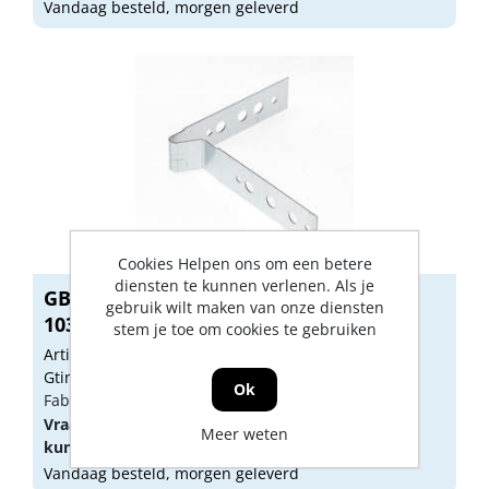
Vandaag besteld, morgen geleverd
Cookies Helpen ons om een betere
diensten te kunnen verlenen. Als je
GB Veeranker sendzimir verzinkt 90 x
gebruik wilt maken van onze diensten
103...
stem je toe om cookies te gebruiken
Artikelnummer: 1148065
Gtin: 8714318042905
Ok
Fabrikant artikel nummer: 21224.0250
Vraag een
account
aan of
log in
om prijzen te
Meer weten
kunnen zien.
Vandaag besteld, morgen geleverd