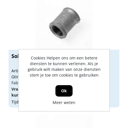
Sok no.270 verzinkt 11/2"
Cookies Helpen ons om een betere
diensten te kunnen verlenen. Als je
gebruik wilt maken van onze diensten
Artikelnummer: 1795349
stem je toe om cookies te gebruiken
Gtin: 8712219205368
Fabrikant artikel nummer: 1709625
Vraag een
account
aan of
log in
om prijzen te
Ok
kunnen zien.
Tijdelijk niet op voorraad
Meer weten