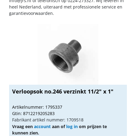
info@jrs.nl
of telefonisch op 0224-273327. Wij leveren in
heel Nederland, uiteraard met professionele service en
garantievoorwaarden.
Verloopsok no.246 verzinkt 11/2" x 1"
Artikelnummer: 1795337
Gtin: 8712219205283
Fabrikant artikel nummer: 1709518
Vraag een
account
aan of
log in
om prijzen te
kunnen zien.