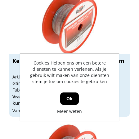
Kelfort staaldraadkabel verzinkt 1.5mm
Cookies Helpen ons om een betere
diensten te kunnen verlenen. Als je
gebruik wilt maken van onze diensten
Artikelnummer: 1525841
stem je toe om cookies te gebruiken
Gtin: 8714678037641
Fabrikant artikel nummer: 1525841
Vraag een
account
aan of
log in
om prijzen te
Ok
kunnen zien.
Vandaag besteld, morgen geleverd
Meer weten