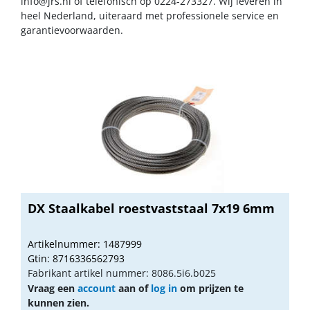
info@jrs.nl
of telefonisch op 0224-273327. Wij leveren in
heel Nederland, uiteraard met professionele service en
garantievoorwaarden.
DX Staalkabel roestvaststaal 7x19 6mm
Artikelnummer: 1487999
Gtin: 8716336562793
Fabrikant artikel nummer: 8086.5i6.b025
Vraag een
account
aan of
log in
om prijzen te
kunnen zien.