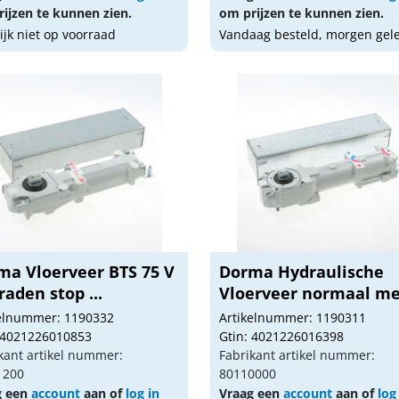
ijzen te kunnen zien.
om prijzen te kunnen zien.
lijk niet op voorraad
Vandaag besteld, morgen gel
ma Vloerveer BTS 75 V
Dorma Hydraulische
raden stop ...
Vloerveer normaal met
kelnummer: 1190332
Artikelnummer: 1190311
 4021226010853
Gtin: 4021226016398
kant artikel nummer:
Fabrikant artikel nummer:
1200
80110000
g een
account
aan of
log in
Vraag een
account
aan of
log