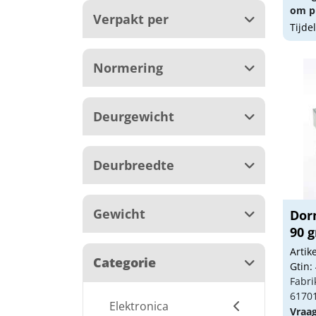
om pr
Verpakt per
Tijde
Normering
Deurgewicht
Deurbreedte
Gewicht
Dor
90 g
Arti
Categorie
Gtin:
Fabri
6170
Elektronica
Vraa