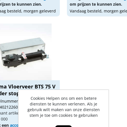
ijzen te kunnen zien.
om prijzen te kunnen zien.
ag besteld, morgen geleverd
Vandaag besteld, morgen gel
ma Vloerveer BTS 75 V
er stop inc...
Cookies Helpen ons om een betere
kelnummer: 1190331
diensten te kunnen verlenen. Als je
 4021226010839
gebruik wilt maken van onze diensten
kant artikel nummer:
stem je toe om cookies te gebruiken
1000
g een
account
aan of
log in