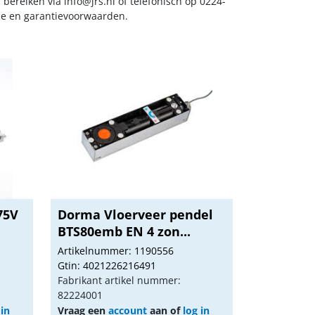
s bereiken via
info@jrs.nl
of telefonisch op 0224-
ice en garantievoorwaarden.
75V
Dorma Vloerveer pendel
BTS80emb EN 4 zon...
Artikelnummer: 1190556
Gtin: 4021226216491
Fabrikant artikel nummer:
82224001
 in
Vraag een
account
aan of
log in