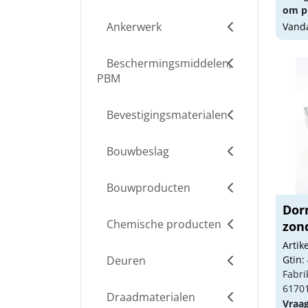
om pr
Ankerwerk
Vanda
Beschermingsmiddelen,
PBM
Bevestigingsmaterialen
Bouwbeslag
Bouwproducten
Dor
Chemische producten
zond
Arti
Deuren
Gtin:
Fabri
6170
Draadmaterialen
Vraa