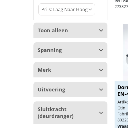
een va
273327
Toon alleen
Spanning
Merk
Dor
Uitvoering
EN-
Arti
Gtin:
Sluitkracht
Fabri
(deurdranger)
8022
Vraa