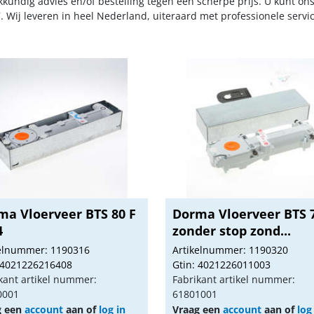
kkundig advies en/of bestelling tegen een scherpe prijs. U kunt on
. Wij leveren in heel Nederland, uiteraard met professionele serv
ma Vloerveer BTS 80 F
Dorma Vloerveer BTS 
4
zonder stop zond...
kelnummer: 1190316
Artikelnummer: 1190320
 4021226216408
Gtin: 4021226011003
kant artikel nummer:
Fabrikant artikel nummer:
0001
61801001
g een
account
aan of
log in
Vraag een
account
aan of
log