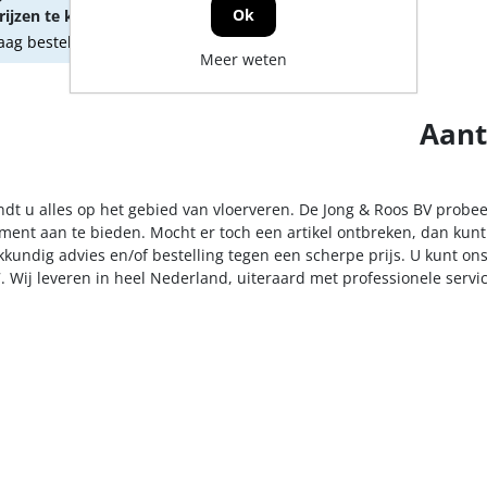
Ok
ijzen te kunnen zien.
ag besteld, morgen geleverd
Meer weten
Aant
indt u alles op het gebied van vloerveren. De Jong & Roos BV probee
iment aan te bieden. Mocht er toch een artikel ontbreken, dan kunt
kkundig advies en/of bestelling tegen een scherpe prijs. U kunt on
. Wij leveren in heel Nederland, uiteraard met professionele serv