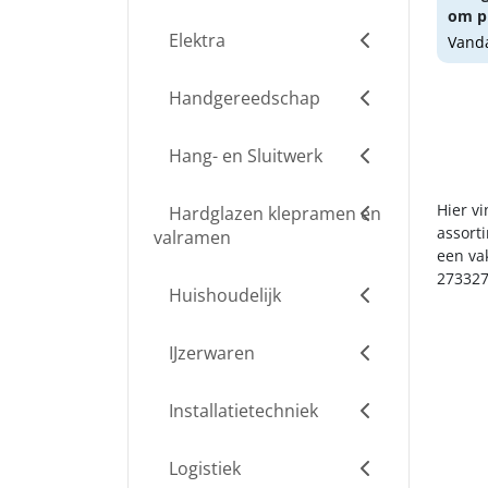
om pr
Elektra
Vanda
Handgereedschap
Hang- en Sluitwerk
Hier v
Hardglazen klepramen en
assort
valramen
een va
273327
Huishoudelijk
IJzerwaren
Installatietechniek
Logistiek