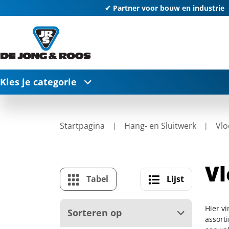
✔ Partner voor bouw en industrie
Kies je categorie
Startpagina
Hang- en Sluitwerk
Vlo
Vl
Tabel
Lijst
Hier v
Sorteren op
assort