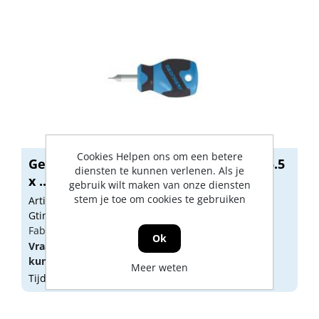
Cookies Helpen ons om een betere
Gedore Schroevendraaier zaagsnede 5.5
diensten te kunnen verlenen. Als je
x ...
gebruik wilt maken van onze diensten
stem je toe om cookies te gebruiken
Artikelnummer: 1604871
Gtin: 4010886812358
Fabrikant artikel nummer: 1482432
Ok
Vraag een
account
aan of
log in
om prijzen te
kunnen zien.
Meer weten
Tijdelijk niet op voorraad