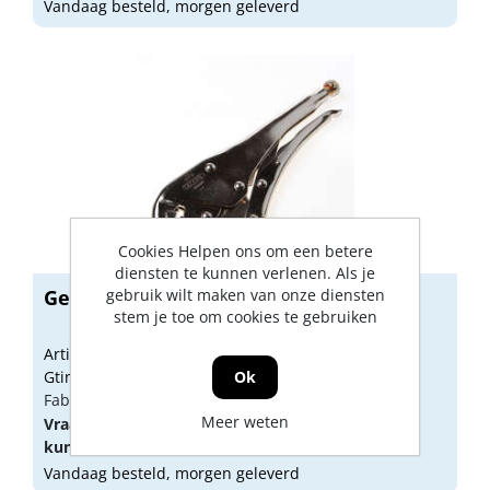
Vandaag besteld, morgen geleverd
Cookies Helpen ons om een betere
diensten te kunnen verlenen. Als je
Gedore Parallel-griptang 137 P 250mm
gebruik wilt maken van onze diensten
stem je toe om cookies te gebruiken
Artikelnummer: 1604560
Gtin: 4010886640708
Ok
Fabrikant artikel nummer: 6407000
Meer weten
Vraag een
account
aan of
log in
om prijzen te
kunnen zien.
Vandaag besteld, morgen geleverd