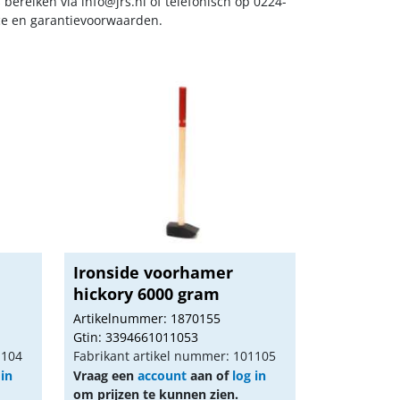
s bereiken via
info@jrs.nl
of telefonisch op 0224-
ice en garantievoorwaarden.
Ironside voorhamer
hickory 6000 gram
Artikelnummer: 1870155
Gtin: 3394661011053
1104
Fabrikant artikel nummer: 101105
 in
Vraag een
account
aan of
log in
om prijzen te kunnen zien.