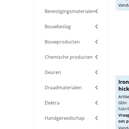
Vanda
Bevestigingsmaterialen
Bouwbeslag
Bouwproducten
Chemische producten
Deuren
Iro
Draadmaterialen
hic
Arti
Elektra
Gtin:
Fabri
Vraa
Handgereedschap
om pr
Vanda