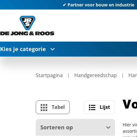
✔ Partner voor bouw en industrie
Kies je categorie
Startpagina
Handgereedschap
Ha
V
Tabel
Lijst
Hier v
Sorteren op
assort