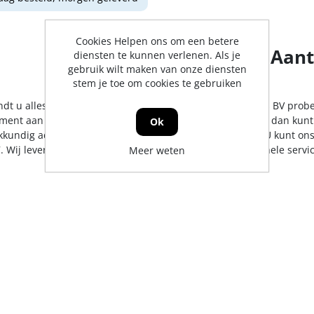
Cookies Helpen ons om een betere
Aant
diensten te kunnen verlenen. Als je
gebruik wilt maken van onze diensten
stem je toe om cookies te gebruiken
indt u alles op het gebied van voorhamers. De Jong & Roos BV probe
iment aan te bieden. Mocht er toch een artikel ontbreken, dan kunt
Ok
kkundig advies en/of bestelling tegen een scherpe prijs. U kunt on
. Wij leveren in heel Nederland, uiteraard met professionele serv
Meer weten