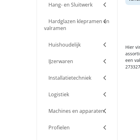
Hang- en Sluitwerk
Hardglazen klepramen en
valramen
Huishoudelijk
Hier v
assort
een va
IJzerwaren
273327
Installatietechniek
Logistiek
Machines en apparaten
Profielen