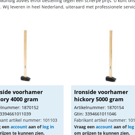
kkundig advies en/of bestelling tegen een scherpe prijs. U kunt on
. Wij leveren in heel Nederland, uiteraard met professionele serv
nside voorhamer
Ironside voorhamer
kory 4000 gram
hickory 5000 gram
kelnummer: 1870152
Artikelnummer: 1870154
 3394661011039
Gtin: 3394661011046
kant artikel nummer: 101103
Fabrikant artikel nummer: 10
g een
account
aan of
log in
Vraag een
account
aan of
log
ijzen te kunnen zien.
om prijzen te kunnen zien.