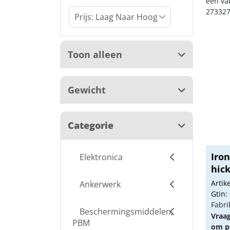
een va
273327
Toon alleen
Gewicht
Categorie
Iro
Elektronica
hic
Arti
Ankerwerk
Gtin:
Fabri
Beschermingsmiddelen,
Vraa
PBM
om pr