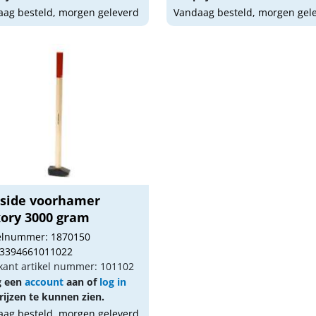
ag besteld, morgen geleverd
Vandaag besteld, morgen gel
nside voorhamer
kory 3000 gram
kelnummer: 1870150
 3394661011022
kant artikel nummer: 101102
g een
account
aan of
log in
ijzen te kunnen zien.
ag besteld, morgen geleverd