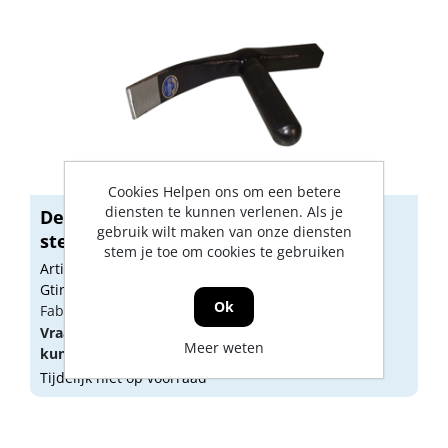
Cookies Helpen ons om een betere
diensten te kunnen verlenen. Als je
De wit Stratenmakershamer glasfiber
gebruik wilt maken van onze diensten
stee...
stem je toe om cookies te gebruiken
Artikelnummer: 1750765
Gtin: 8714936000165
Ok
Fabrikant artikel nummer: 0016
Vraag een
account
aan of
log in
om prijzen te
Meer weten
kunnen zien.
Tijdelijk niet op voorraad