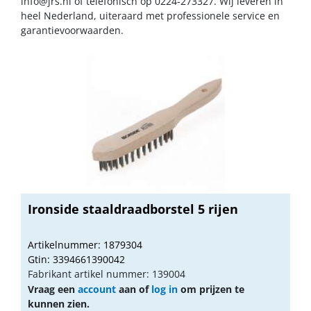
info@jrs.nl
of telefonisch op 0224-273327. Wij leveren in
heel Nederland, uiteraard met professionele service en
garantievoorwaarden.
Ironside staaldraadborstel 5 rijen
Artikelnummer: 1879304
Gtin: 3394661390042
Fabrikant artikel nummer: 139004
Vraag een
account
aan of
log in
om prijzen te
kunnen zien.