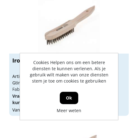
Ironside staaldraadborstel 4 rijen
Cookies Helpen ons om een betere
diensten te kunnen verlenen. Als je
gebruik wilt maken van onze diensten
Artikelnummer: 1879303
stem je toe om cookies te gebruiken
Gtin: 3394661390035
Fabrikant artikel nummer: 139003
Vraag een
account
aan of
log in
om prijzen te
Ok
kunnen zien.
Vandaag besteld, morgen geleverd
Meer weten