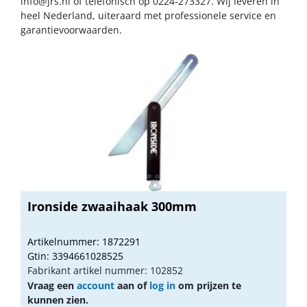
info@jrs.nl
of telefonisch op 0224-273327. Wij leveren in
heel Nederland, uiteraard met professionele service en
garantievoorwaarden.
Ironside zwaaihaak 300mm
Artikelnummer: 1872291
Gtin: 3394661028525
Fabrikant artikel nummer: 102852
Vraag een
account
aan of
log in
om prijzen te
kunnen zien.