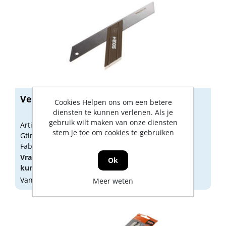
Verstekhaak Sola 300mm
Cookies Helpen ons om een betere
diensten te kunnen verlenen. Als je
gebruik wilt maken van onze diensten
Artikelnummer: 1603251
stem je toe om cookies te gebruiken
Gtin: 9002719021223
Fabrikant artikel nummer: 56031101
Vraag een
account
aan of
log in
om prijzen te
Ok
kunnen zien.
Vandaag besteld, morgen geleverd
Meer weten