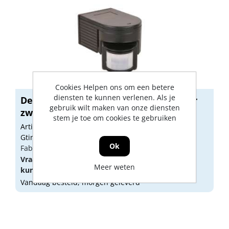
Cookies Helpen ons om een betere
diensten te kunnen verlenen. Als je
Detec Bewegingsmelder GZ20 Outdoor
gebruik wilt maken van onze diensten
zwart
stem je toe om cookies te gebruiken
Artikelnummer: 1835225
Gtin: 8715063606251
Ok
Fabrikant artikel nummer: 60625
Vraag een
account
aan of
log in
om prijzen te
Meer weten
kunnen zien.
Vandaag besteld, morgen geleverd