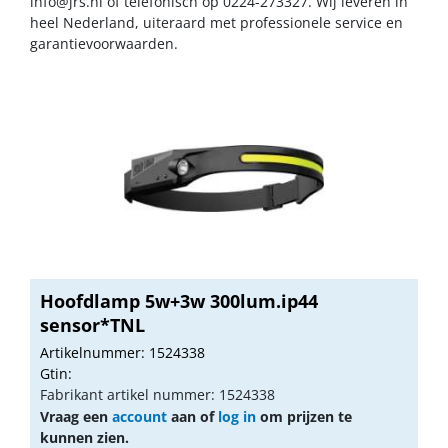
info@jrs.nl
of telefonisch op 0224-273327. Wij leveren in
heel Nederland, uiteraard met professionele service en
garantievoorwaarden.
Hoofdlamp 5w+3w 300lum.ip44
sensor*TNL
Artikelnummer: 1524338
Gtin:
Fabrikant artikel nummer: 1524338
Vraag een
account
aan of
log in
om prijzen te
kunnen zien.