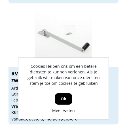
Cookies Helpen ons om een betere
diensten te kunnen verlenen. Als je
RVS 152 AS Raamvalschaar 152mm
gebruik wilt maken van onze diensten
zwarte ro...
stem je toe om cookies te gebruiken
Artikelnummer: 1243083
Gtin: 8714140128556
Ok
Fabrikant artikel nummer: 0250.100.1521
Vraag een
account
aan of
log in
om prijzen te
Meer weten
kunnen zien.
Vandaag besteld, morgen geleverd