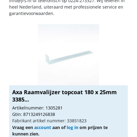
info@jrs.nl
of telefonisch op 0224-273327. Wij leveren in
heel Nederland, uiteraard met professionele service en
garantievoorwaarden.
Axa Raamvalijzer topcoat 180 x 25mm
3385...
Artikelnummer: 1305281
Gtin: 8713249126838
Fabrikant artikel nummer: 33851823
Vraag een
account
aan of
log in
om prijzen te
kunnen zien.