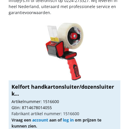
info@jrs.nl
of telefonisch op 0224-273327. Wij leveren in
heel Nederland, uiteraard met professionele service en
garantievoorwaarden.
Kelfort handkartonsluiter/dozensluiter
k...
Artikelnummer: 1516600
Gtin: 8714678014055
Fabrikant artikel nummer: 1516600
Vraag een
account
aan of
log in
om prijzen te
kunnen zien.