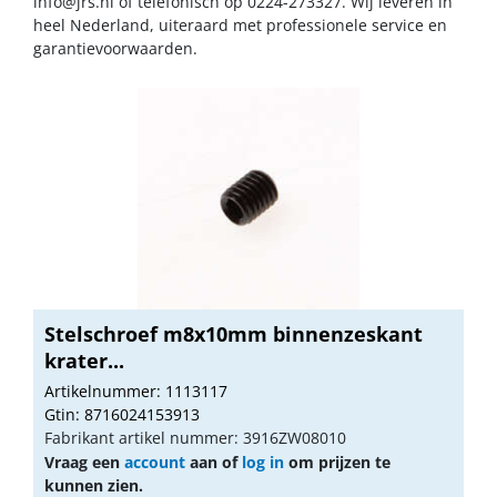
info@jrs.nl
of telefonisch op 0224-273327. Wij leveren in
heel Nederland, uiteraard met professionele service en
garantievoorwaarden.
Stelschroef m8x10mm binnenzeskant
krater...
Artikelnummer: 1113117
Gtin: 8716024153913
Fabrikant artikel nummer: 3916ZW08010
Vraag een
account
aan of
log in
om prijzen te
kunnen zien.